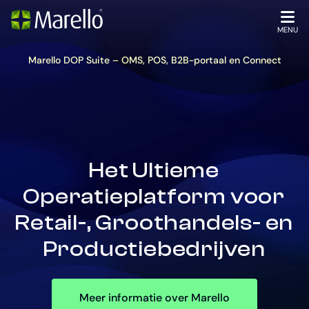
Homepage
Ga
naar
OPEN
MENU
de
hoofdinhoud
Marello DOP Suite – OMS, POS, B2B-portaal en Connect
Het Ultieme
Operatieplatform voor
Retail-, Groothandels- en
Productiebedrijven
Meer informatie over Marello