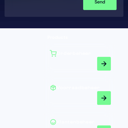
Send
Products
Orderbeheer
Voorraadbeheer
Klantenbeheer