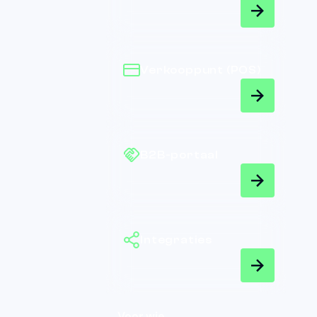
Verkooppunt (POS)
B2B-portaal
Integraties
Voor wie