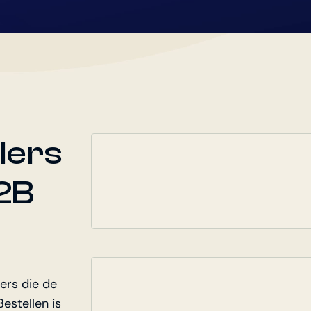
lers
B2B
ers die de
estellen is