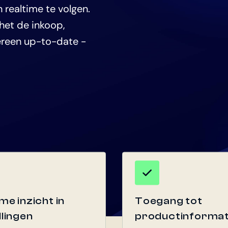
 realtime te volgen.
het de inkoop,
ereen up-to-date -
me inzicht in
Toegang tot
llingen
productinformat