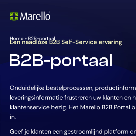
Ga
Homepage
naar
de
hoofdinhoud
Home
»
B2B-portaal
Een naadloze B2B Self-Service ervaring
B2B-portaal
Onduidelijke bestelprocessen, productinform
leveringsinformatie frustreren uw klanten en
klantenservice bezig. Het Marello B2B Portal 
in.
Geef je klanten een gestroomlijnd platform om