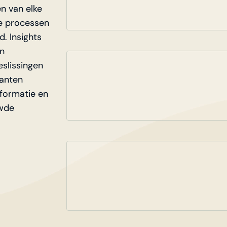
n van elke
e processen
. Insights
en
eslissingen
lanten
nformatie en
uwde